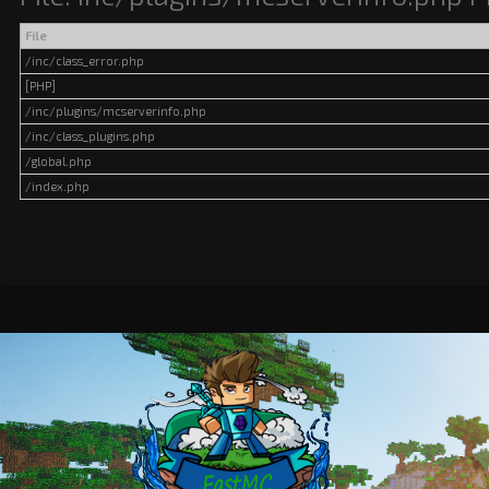
File
/inc/class_error.php
[PHP]
/inc/plugins/mcserverinfo.php
/inc/class_plugins.php
/global.php
/index.php