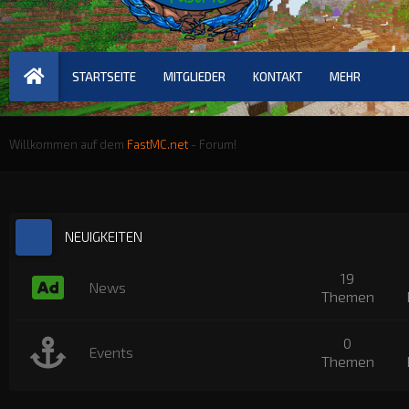
STARTSEITE
MITGLIEDER
KONTAKT
MEHR
Willkommen auf dem
FastMC.net
- Forum!
NEUIGKEITEN
19
News
Themen
0
Events
Themen