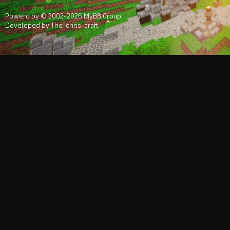
Powerd by © 2002-2026
MyBB Group
.
Developed by
The_chris_craft
.