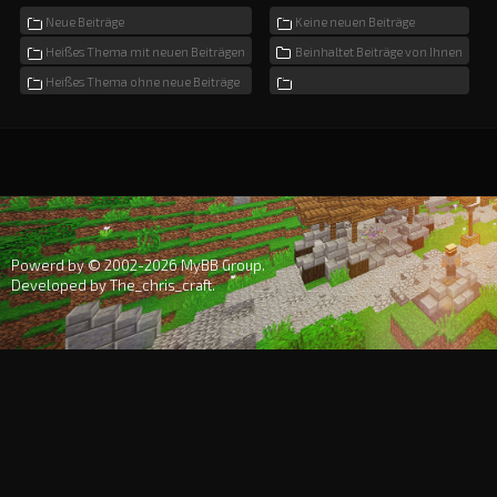
Neue Beiträge
Keine neuen Beiträge
Heißes Thema mit neuen Beiträgen
Beinhaltet Beiträge von Ihnen
Heißes Thema ohne neue Beiträge
Powerd by © 2002-2026
MyBB Group
.
Developed by
The_chris_craft
.