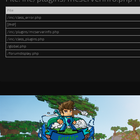
File
/inc/class_error.php
[PHP]
/inc/plugins/mcserverinfo.php
/inc/class_plugins.php
/global.php
/forumdisplay.php