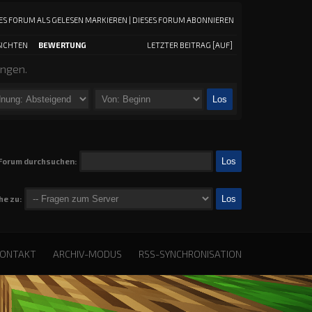
ES FORUM ALS GELESEN MARKIEREN
|
DIESES FORUM ABONNIEREN
ICHTEN
BEWERTUNG
LETZTER BEITRAG
[
AUF
]
ungen.
Forum durchsuchen:
he zu:
ONTAKT
ARCHIV-MODUS
RSS-SYNCHRONISATION