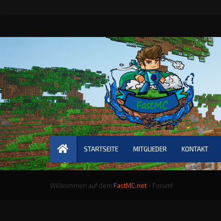
STARTSEITE
MITGLIEDER
KONTAKT
Willkommen auf dem
FastMC.net
- Forum!