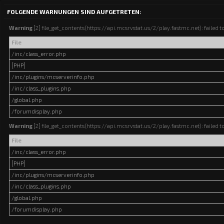
FOLGENDE WARNUNGEN SIND AUFGETRETEN:
Warning
[2] file_get_contents(https://api.mcsrvstat.us/2/play.fastmc.net): failed t
File
/inc/class_error.php
[PHP]
/inc/plugins/mcserverinfo.php
/inc/class_plugins.php
/global.php
/forumdisplay.php
Warning
[2] file_get_contents(https://api.mcsrvstat.us/2/play.fastmc.net): failed t
File
/inc/class_error.php
[PHP]
/inc/plugins/mcserverinfo.php
/inc/class_plugins.php
/global.php
/forumdisplay.php