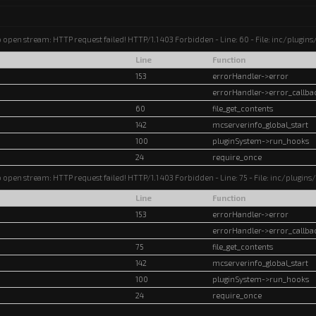
o open stream: HTTP request failed! HTTP/1.1 403 Forbidden - Line: 60 - File: inc/plugi
Line
Function
153
errorHandler->error
errorHandler->error_callba
60
file_get_contents
142
mcserverinfo_global_start
100
pluginSystem->run_hooks
24
require_once
o open stream: HTTP request failed! HTTP/1.1 403 Forbidden - Line: 75 - File: inc/plugin
Line
Function
153
errorHandler->error
errorHandler->error_callba
75
file_get_contents
142
mcserverinfo_global_start
100
pluginSystem->run_hooks
24
require_once