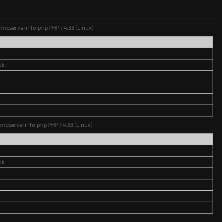
ns/mcserverinfo.php PHP 7.4.33 (Linux)
ck
s/mcserverinfo.php PHP 7.4.33 (Linux)
ck