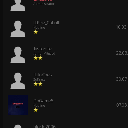
Administrator
lIlFire_ColinIlI
10.03
Neuling
Justonite
22.03.
Junior Mitglied
ILikeToes
30.07.
ZuKrass
DoGame5
07.03
Neuling
blocki2006