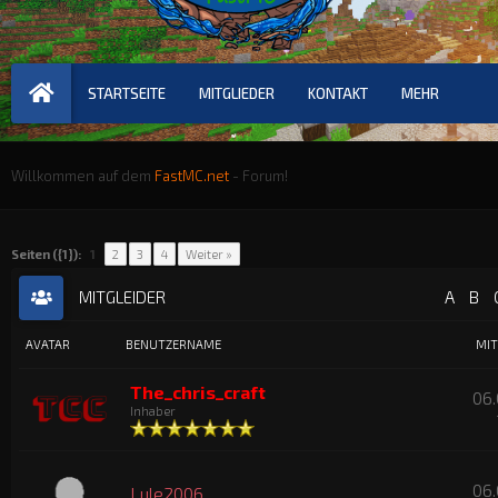
STARTSEITE
MITGLIEDER
KONTAKT
MEHR
Willkommen auf dem
FastMC.net
- Forum!
Seiten ({1}):
1
2
3
4
Weiter »
MITGLEIDER
A
B
AVATAR
BENUTZERNAME
MIT
The_chris_craft
06.
Inhaber
06.
Lule2006