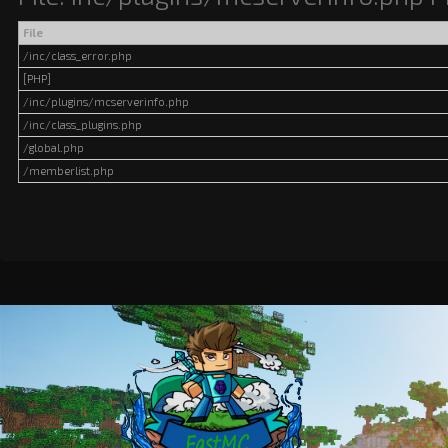
File
/inc/class_error.php
[PHP]
/inc/plugins/mcserverinfo.php
/inc/class_plugins.php
/global.php
/memberlist.php