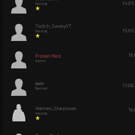
14.03.
Neuling
Twitch_SwasyYT
15.03
Neuling
16.
Frozen Nico
Admin
juzz
17.08
Banned
Hannes_Starpower
16.
Neuling