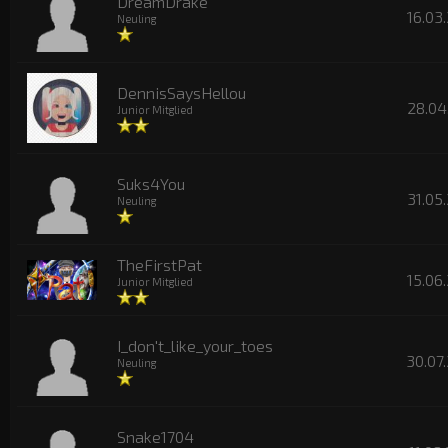
DreamDrake
16.03
Neuling
DennisSaysHellou
28.04
Junior Mitglied
Suks4You
31.05
Neuling
TheFirstPat
15.06
Junior Mitglied
I_don't_like_your_toes
30.07.
Neuling
Snake1704