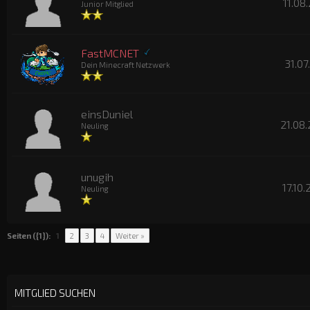
11.08
Junior Mitglied
FastMCNET
31.07
Dein Minecraft Netzwerk
einsDuniel
21.08.
Neuling
unugih
17.10
Neuling
Seiten ({1}):
1
2
3
4
Weiter »
MITGLIED SUCHEN