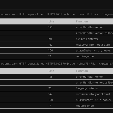
o open stream: HTTP request failed! HTTP/1.1 403 Forbidden - Line: 60 - File: inc/plugi
Line
Function
153
errorHandler->error
errorHandler->error_callba
60
file_get_contents
142
mcserverinfo_global_start
100
pluginSystem->run_hooks
17
require_once
o open stream: HTTP request failed! HTTP/1.1 403 Forbidden - Line: 75 - File: inc/plugin
Line
Function
153
errorHandler->error
errorHandler->error_callba
75
file_get_contents
142
mcserverinfo_global_start
100
pluginSystem->run_hooks
17
require_once