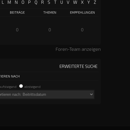
L
M
N
O
P
Q
R
S
T
U
V
W
X
Y
Z
BEITRÄGE
THEMEN
EMPFEHLUNGEN
0
0
0
Foren-Team anzeigen
ERWEITERTE SUCHE
IEREN NACH
aufsteigend
absteigend