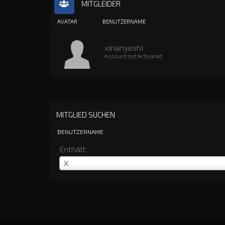
MITGLEIDER
AVATAR
BENUTZERNAME
xinanyeshi
Account not Activated
MITGLIED SUCHEN
BENUTZERNAME
Enthält:
Benutzername
X