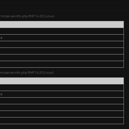
ns/mcserverinfo.php PHP 7.4.33 (Linux)
ck
s/mcserverinfo.php PHP 7.4.33 (Linux)
ck