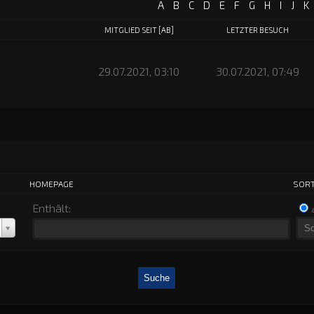
A
B
C
D
E
F
G
H
I
J
K
MITGLIED SEIT
[
AB
]
LETZTER BESUCH
29.07.2021, 03:10
30.07.2021, 07:49
HOMEPAGE
SORT
Enthält: