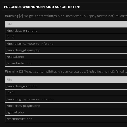
FOLGENDE WARNUNGEN SIND AUFGETRETEN:
Warning
[2] file_get_contents(https://api.mcsrvstat.us/2/play.fastmc.net): failed t
File
/inc/class_error.php
[PHP]
/inc/plugins/mcserverinfo.php
/inc/class_plugins.php
/global.php
/memberlist.php
Warning
[2] file_get_contents(https://api.mcsrvstat.us/2/play.fastmc.net): failed t
File
/inc/class_error.php
[PHP]
/inc/plugins/mcserverinfo.php
/inc/class_plugins.php
/global.php
/memberlist.php